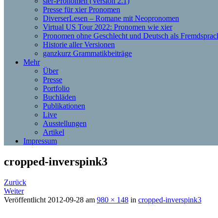
sier-Pronomen (Version 2.1)
Presse für xier Pronomen
DiverserLesen – Romane mit Neopronomen
Virtual US Tour 2022: Pronomen wie xier
Pronomen ohne Geschlecht und Deutsch als Fremdsprac
Historie aller Versionen
ganzkurz Grammatikbeiträge
Mehr
Über
Presse
Portfolio
Buchläden
Publikationen
Live
Ausstellungen
Artikel
Impressum
cropped-inverspink3
Zurück
Weiter
Veröffentlicht
2012-09-28
am
980 × 148
in
cropped-inverspink3