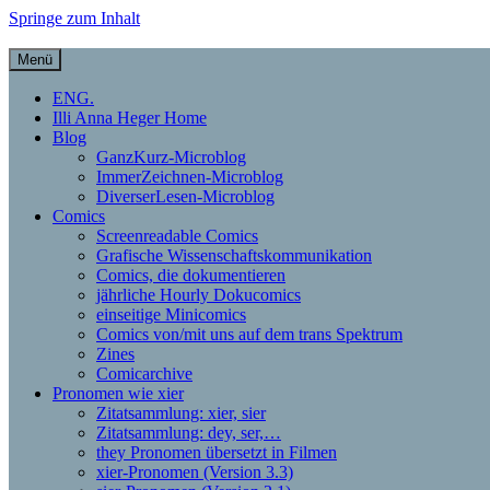
Springe zum Inhalt
Menü
Illi Anna Heger – Grafische Do
ENG.
Illi Anna Heger Home
Blog
GanzKurz-Microblog
ImmerZeichnen-Microblog
DiverserLesen-Microblog
Comics
Screenreadable Comics
Grafische Wissenschaftskommunikation
Comics, die dokumentieren
jährliche Hourly Dokucomics
einseitige Minicomics
Comics von/mit uns auf dem trans Spektrum
Zines
Comicarchive
Pronomen wie xier
Zitatsammlung: xier, sier
Zitatsammlung: dey, ser,…
they Pronomen übersetzt in Filmen
xier-Pronomen (Version 3.3)