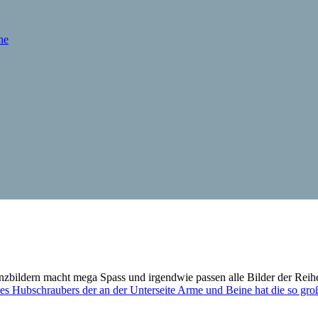
he
renzbildern macht mega Spass und irgendwie passen alle Bilder der Re