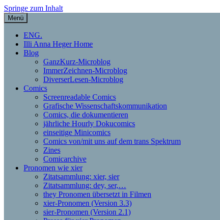
Springe zum Inhalt
Menü
Illi Anna Heger – Grafische Do
ENG.
Illi Anna Heger Home
Blog
GanzKurz-Microblog
ImmerZeichnen-Microblog
DiverserLesen-Microblog
Comics
Screenreadable Comics
Grafische Wissenschaftskommunikation
Comics, die dokumentieren
jährliche Hourly Dokucomics
einseitige Minicomics
Comics von/mit uns auf dem trans Spektrum
Zines
Comicarchive
Pronomen wie xier
Zitatsammlung: xier, sier
Zitatsammlung: dey, ser,…
they Pronomen übersetzt in Filmen
xier-Pronomen (Version 3.3)
sier-Pronomen (Version 2.1)