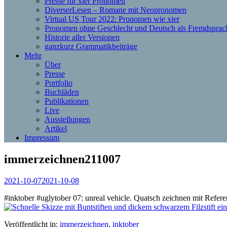
Presse für xier Pronomen
DiverserLesen – Romane mit Neopronomen
Virtual US Tour 2022: Pronomen wie xier
Pronomen ohne Geschlecht und Deutsch als Fremdsprac
Historie aller Versionen
ganzkurz Grammatikbeiträge
Mehr
Über
Presse
Portfolio
Buchläden
Publikationen
Live
Ausstellungen
Artikel
Impressum
immerzeichnen211007
2021-10-07
2021-10-08
#inktober #uglytober 07: unreal vehicle. Quatsch zeichnen mit Refe
Veröffentlicht in:
immerzeichnen
,
inktober