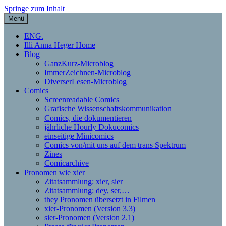
Springe zum Inhalt
Menü
Illi Anna Heger – Grafische
ENG.
Illi Anna Heger Home
Dokumentation, Comics,
Blog
GanzKurz-Microblog
Theorie und xier Pronomen
ImmerZeichnen-Microblog
DiverserLesen-Microblog
Comics
Screenreadable Comics
Grafische Wissenschaftskommunikation
Comics, die dokumentieren
jährliche Hourly Dokucomics
einseitige Minicomics
Comics von/mit uns auf dem trans Spektrum
Zines
Comicarchive
Pronomen wie xier
Zitatsammlung: xier, sier
Zitatsammlung: dey, ser,…
they Pronomen übersetzt in Filmen
xier-Pronomen (Version 3.3)
sier-Pronomen (Version 2.1)