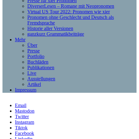
Presse für xier Pronomen
DiverserLesen – Romane mit Neopronomen
Virtual US Tour 2022: Pronomen wie xier
Pronomen ohne Geschlecht und Deutsch als
Fremdsprache
Historie aller Versionen
ganzkurz Grammatikbeiträge
Mehr
Über
Presse
Portfolio
Buchläden
Publikationen
Live
Ausstellungen
Artikel
Impressum
Email
Mastodon
Twitter
Instagram
Tiktok
Facebook
Linkedin