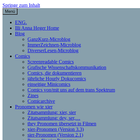
Springe zum Inhalt
Menü
Illi Anna Heger – Grafische Do
ENG.
Illi Anna Heger Home
Blog
GanzKurz-Microblog
ImmerZeichnen-Microblog
DiverserLesen-Microblog
Comics
Screenreadable Comics
Grafische Wissenschaftskommunikation
Comics, die dokumentieren
jährliche Hourly Dokucomics
einseitige Minicomics
Comics von/mit uns auf dem trans Spektrum
Zines
Comicarchive
Pronomen wie xier
Zitatsammlung: xier, sier
Zitatsammlung: dey, ser,…
they Pronomen übersetzt in Filmen
xier-Pronomen (Version 3.3)
sier-Pronomen (Version 2.1)