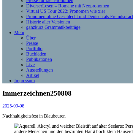
Presse für xier Pronomen
DiverserLesen – Romane mit Neopronomen
Virtual US Tour 2022: Pronomen wie xier
Pronomen ohne Geschlecht und Deutsch als Fremdsprac
Historie aller Versionen
ganzkurz Grammatikbeiträge
Mehr
Über
Presse
Portfolio
Buchläden
Publikationen
Live
Ausstellungen
Artikel
Impressum
Immerzeichnen250808
2025-09-08
Nachhaltigkeitsfest in Blaubeuren