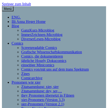
Springe zum Inhalt
Menü
Illi Anna Heger – Grafische
ENG.
Illi Anna Heger Home
Dokumentation, Comics,
Blog
GanzKurz-Microblog
Theorie und xier Pronomen
ImmerZeichnen-Microblog
DiverserLesen-Microblog
Comics
Screenreadable Comics
Grafische Wissenschaftskommunikation
Comics, die dokumentieren
jährliche Hourly Dokucomics
einseitige Minicomics
Comics von/mit uns auf dem trans Spektrum
Zines
Comicarchive
Pronomen wie xier
Zitatsammlung: xier, sier
Zitatsammlung: dey, ser,…
they Pronomen übersetzt in Filmen
xier-Pronomen (Version 3.3)
sier-Pronomen (Version 2.1)