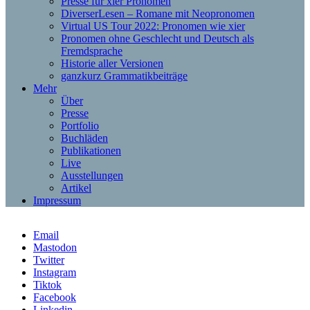
Presse für xier Pronomen
DiverserLesen – Romane mit Neopronomen
Virtual US Tour 2022: Pronomen wie xier
Pronomen ohne Geschlecht und Deutsch als
Fremdsprache
Historie aller Versionen
ganzkurz Grammatikbeiträge
Mehr
Über
Presse
Portfolio
Buchläden
Publikationen
Live
Ausstellungen
Artikel
Impressum
Email
Mastodon
Twitter
Instagram
Tiktok
Facebook
Linkedin