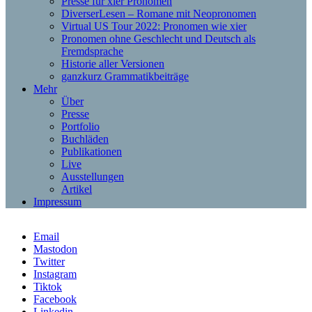
Presse für xier Pronomen
DiverserLesen – Romane mit Neopronomen
Virtual US Tour 2022: Pronomen wie xier
Pronomen ohne Geschlecht und Deutsch als
Fremdsprache
Historie aller Versionen
ganzkurz Grammatikbeiträge
Mehr
Über
Presse
Portfolio
Buchläden
Publikationen
Live
Ausstellungen
Artikel
Impressum
Email
Mastodon
Twitter
Instagram
Tiktok
Facebook
Linkedin