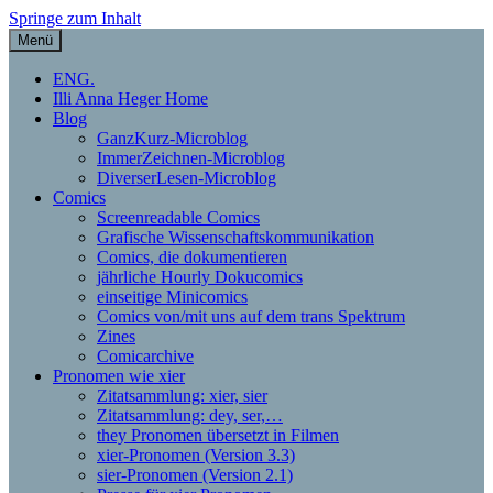
Springe zum Inhalt
Menü
Illi Anna Heger – Grafische
ENG.
Illi Anna Heger Home
Dokumentation, Comics,
Blog
GanzKurz-Microblog
Theorie und xier Pronomen
ImmerZeichnen-Microblog
DiverserLesen-Microblog
Comics
Screenreadable Comics
Grafische Wissenschaftskommunikation
Comics, die dokumentieren
jährliche Hourly Dokucomics
einseitige Minicomics
Comics von/mit uns auf dem trans Spektrum
Zines
Comicarchive
Pronomen wie xier
Zitatsammlung: xier, sier
Zitatsammlung: dey, ser,…
they Pronomen übersetzt in Filmen
xier-Pronomen (Version 3.3)
sier-Pronomen (Version 2.1)